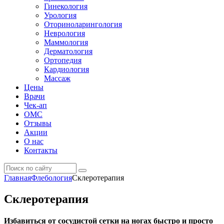
Гинекология
Урология
Оториноларингология
Неврология
Маммология
Дерматология
Ортопедия
Кардиология
Массаж
Цены
Врачи
Чек-ап
ОМС
Отзывы
Акции
О нас
Контакты
Главная
Флебология
Склеротерапия
Склеротерапия
Избавиться от сосудистой сетки на ногах быстро и просто