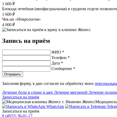
1 600 ₽
Блокада лечебная (миофасциальная) в грудном отделе позвоно
1 600 ₽
Чек-ап «Неврология»
4 000 ₽
Запись на приём
ФИО *
Телефон *
Дата *
Сообщение *
Отправить
Заполняя форму, я даю согласие на обработку моих
персональн
Лечение боли в спине и шее
Лечение мигреней
Лечение полин
Записаться на приём
Женесс
Медицинска
WhatsApp
Teleg
Записаться на приём
8 (4932) 36-01-17