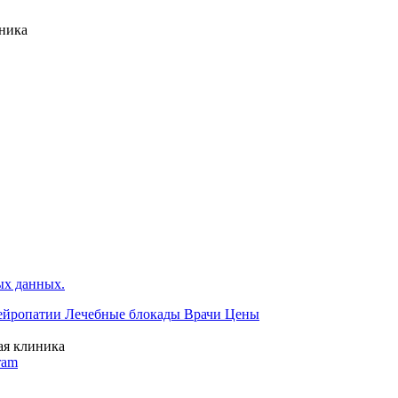
чника
ых данных.
ейропатии
Лечебные блокады
Врачи
Цены
я клиника
ram