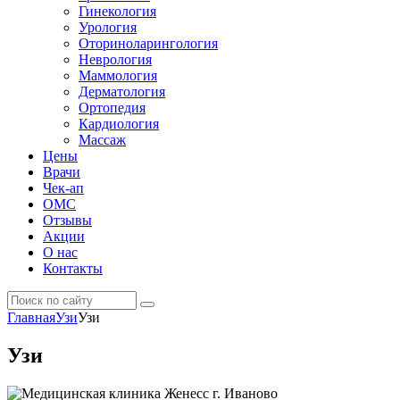
Гинекология
Урология
Оториноларингология
Неврология
Маммология
Дерматология
Ортопедия
Кардиология
Массаж
Цены
Врачи
Чек-ап
ОМС
Отзывы
Акции
О нас
Контакты
Главная
Узи
Узи
Узи